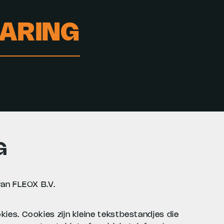
ARING
G
van FLEOX B.V.
ies. Cookies zijn kleine tekstbestandjes die