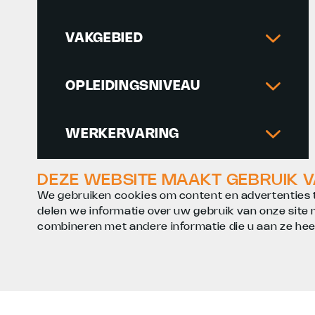
Techniek
(1)
VAKGEBIED
OPLEIDINGSNIVEAU
MBO
(1)
WERKERVARING
Medior
(1)
DEZE WEBSITE MAAKT GEBRUIK 
SALARIS
We gebruiken cookies om content en advertenties t
2700
3300
delen we informatie over uw gebruik van onze site
combineren met andere informatie die u aan ze heef