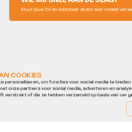
WIL JIJ SNEL AAN DE SLAG?
Stuur jouw CV en solliciteer direct door middel van ee
VAN COOKIES
e personaliseren, om functies voor social media te biede
 met onze partners voor social media, adverteren en anal
t verstrekt of die ze hebben verzameld op basis van uw g