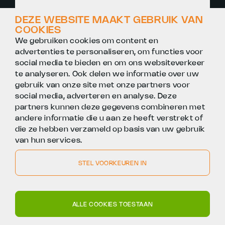
ZZP BETONTIMMERMAN
DEZE WEBSITE MAAKT GEBRUIK VAN
COOKIES
€38 - €44
UTRECHT
We gebruiken cookies om content en
advertenties te personaliseren, om functies voor
social media te bieden en om ons websiteverkeer
te analyseren. Ook delen we informatie over uw
gebruik van onze site met onze partners voor
social media, adverteren en analyse. Deze
partners kunnen deze gegevens combineren met
andere informatie die u aan ze heeft verstrekt of
die ze hebben verzameld op basis van uw gebruik
van hun services.
STEL VOORKEUREN IN
010 - 312 70 70
info@fleox.nl
Rietbaan 12
REAGEER DIRECT
ALLE COOKIES TOESTAAN
2908LP
Capelle aan den IJssel
Heb je vragen?