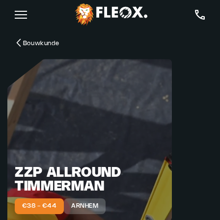
Bouwkunde
ZZP ALLROUND
TIMMERMAN
€38 - €44
ARNHEM