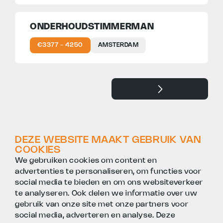
ONDERHOUDSTIMMERMAN
€3377 - 4250
AMSTERDAM
DEZE WEBSITE MAAKT GEBRUIK VAN
COOKIES
We gebruiken cookies om content en
TIMMERMAN GEZOCHT
advertenties te personaliseren, om functies voor
social media te bieden en om ons websiteverkeer
WIL JE WERKEN ALS
te analyseren. Ook delen we informatie over uw
TIMMERMAN?
gebruik van onze site met onze partners voor
social media, adverteren en analyse. Deze
Bij FLEOX heb je de mogelijkheid om aan