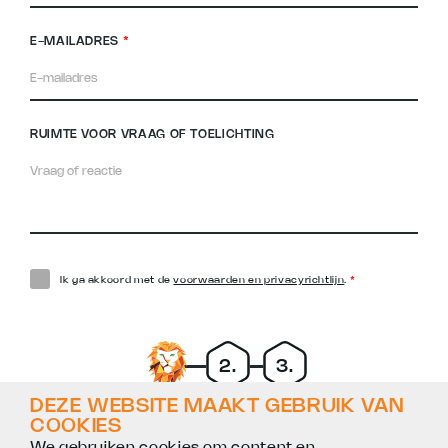
E-MAILADRES
*
RUIMTE VOOR VRAAG OF TOELICHTING
Ik ga akkoord met de
voorwaarden en privacyrichtlijn
.
*
DEZE WEBSITE MAAKT GEBRUIK VAN
GEGEVENS
VRAGEN
VOLTOOID
volgende
COOKIES
We gebruiken cookies om content en