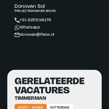
Donovan Sol
PROJECTMANAGER BOUW
+31 625596178
Whatsapp
donovan@fleox.nl
GERELATEERDE
VACATURES
TIMMERMAN
€3377 - €4250
ROTTERDAM