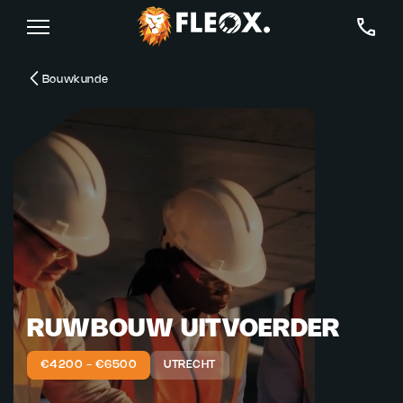
Bouwkunde
RUWBOUW UITVOERDER
€4200 - €6500
UTRECHT