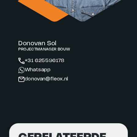
Donovan Sol
PROJECTMANAGER BOUW
+31 625596178
Whatsapp
donovan@fleox.nl