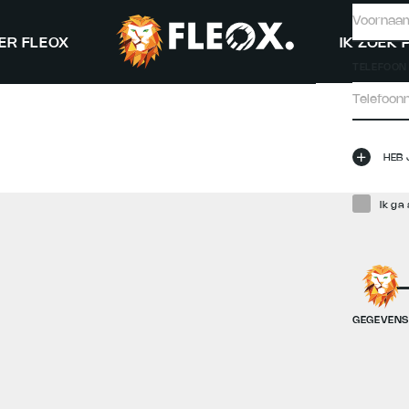
ER FLEOX
IK ZOEK
TELEFOON
HEB 
Ik ga
GEGEVEN