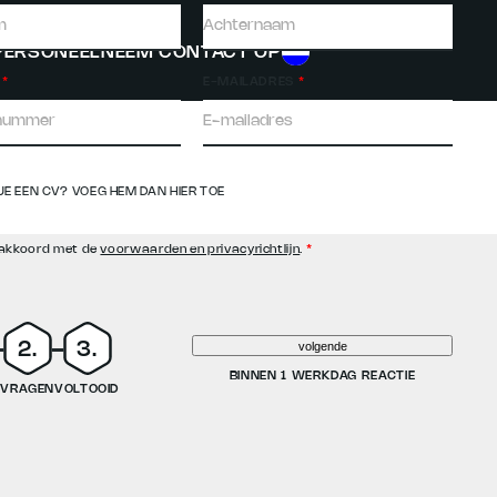
 PERSONEEL
NEEM CONTACT OP
*
E-MAILADRES
*
JE EEN CV? VOEG HEM DAN HIER TOE
 akkoord met de
voorwaarden en privacyrichtlijn
.
*
volgende
BINNEN 1 WERKDAG REACTIE
S
VRAGEN
VOLTOOID