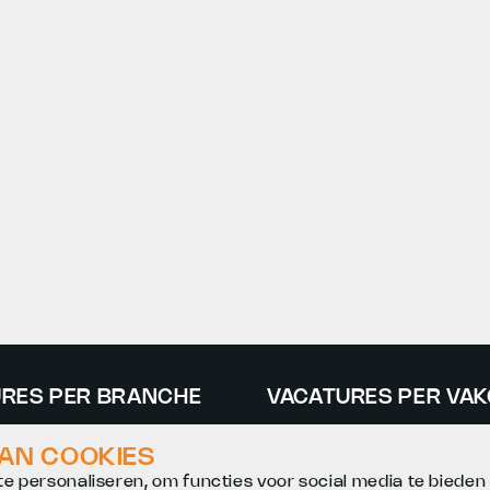
RES PER BRANCHE
VACATURES PER VAK
catures
ZZP opdrachten NDO
VAN COOKIES
che vacatures
Niet-destructief onderzoe
e personaliseren, om functies voor social media te biede